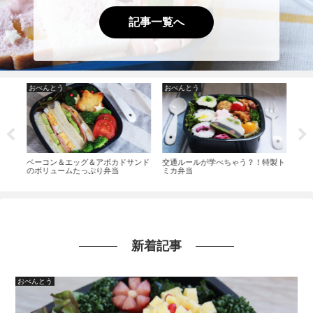
記事一覧へ
おべんとう
おべんとう
お
系お
ベーコン＆エッグ＆アボカドサンド
交通ルールが学べちゃう？！特製ト
おぼ
のボリュームたっぷり弁当
ミカ弁当
マり
新着記事
おべんとう