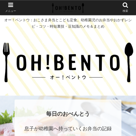
メニュー
検索
オー！ベントウ：おこさま弁当とこども定食。幼稚園児のお弁当やおかずレシ
ピ・コツ・時短裏技・豆知識のメモ＆まとめ
毎日のおべんとう
息子が幼稚園へ持っていくお弁当の記録