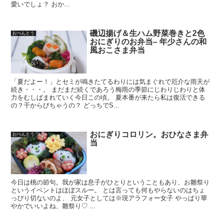
愛いでしょ？ おか...
磯辺揚げ＆生ハム野菜巻きと2色
おべんとう
おにぎりのお弁当– 年少さんの和
風おこさま弁当
「夏だよー！」とセミが鳴きたてるわりには気まぐれで厄介な雨天が
続き・・・。 まだまだ続くであろう梅雨の季節にじわりじわりと体
力をむしばまれていく今日この頃。 夏本番が来たら私は復活できる
の？干からびちゃうの？ どっちでS...
おにぎりコロリン。おひなさま弁
おべんとう
当
今日は桃の節句。我が家は息子がひとりということもあり、お雛祭り
というイベントはほぼスルー。 とは言っても何もやらないのはちょ
っぴり切ないのよ、 元女子としては※現アラフォー女子 やっぱり華
やかでいいよね、雛祭り♡︎ ...