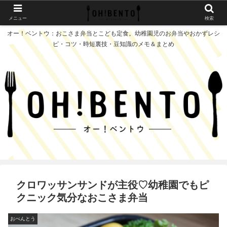
メニュー
検索
オー！ベントウ：おこさま弁当とこども定食。幼稚園児のお弁当やおかずレシ
ピ・コツ・時短裏技・豆知識のメモ＆まとめ
クロワッサンサンドが主役♡︎幼稚園でもピ
クニック気分なおこさま弁当
おべんとう