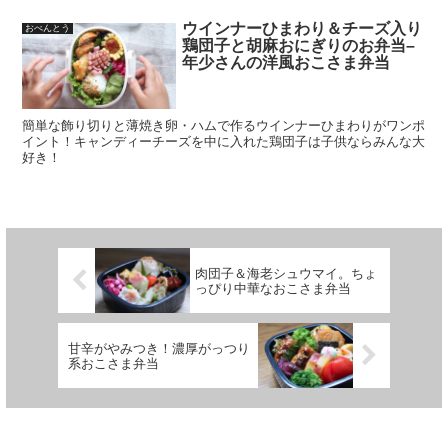
ウインナーひまわり＆チーズ入り
おべんとう
鶏団子と胡麻おにぎりのお弁当–
年少さんの洋風おこさま弁当
簡単な飾り切りと薄焼き卵・ハムで作るウインナーひまわりがワンポ
イント！キャンディーチーズを中に入れた鶏団子は子供ならみんな大
好き！
肉団子＆海老シュウマイ。ちょ
っぴり中華なおこさま弁当
甘辛がやみつき！濃厚がっつり
系おこさま弁当