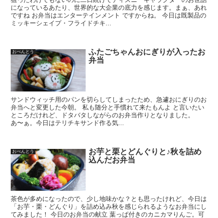
になっているあたり、世界的な大企業の底力を感じます。まぁ、あれ
ですね お弁当はエンターテインメント ですからね。 今日は既製品の
ミッキーシェイプ・フライドチキ...
ふたごちゃんおにぎりが入ったお
おべんとう
弁当
サンドウィッチ用のパンを切らしてしまったため、急遽おにぎりのお
弁当へと変更した今朝。 私も随分と手慣れて来たもんよ と言いたい
ところだけれど、ドタバタしながらのお弁当作りとなりました。
あ〜ぁ。今日はテリチキサンド作る気...
お芋と栗とどんぐりと♪秋を詰め
おべんとう
込んだお弁当
茶色が多めになったので、少し地味かな？とも思ったけれど、今日は
「お芋・栗・どんぐり」を詰め込み秋を感じられるようなお弁当にし
てみました！ 今日のお弁当の献立 葉っぱ付きのカニカマりんご。可